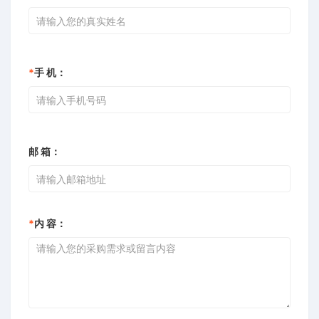
*
手 机：
邮 箱：
*
内 容：