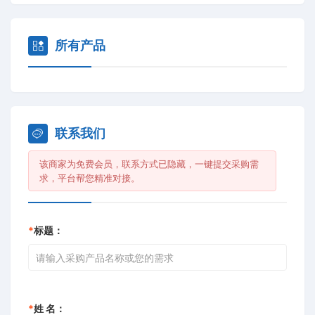
面的综合创新型企业。
公司拥有一批丰富理论知识和实践经验的科研人才，在工程
的技术研发与工程施工中积累了大量的经验，在水处理行业
所有产品
广受好评。
盐耐环保还是水处理中玻璃钢过滤器的专业制造商，公司团
队研发制造的盐耐玻璃钢过滤器及滤芯已经得到众多客户的
广泛认可，服务了几十个项目及工程，对于水中悬浮物、胶
联系我们
体、泥沙、黏土、色素、颗粒物质等杂质都能有效的去除，
降低水浊度，使水质澄清，具有良好的信誉，与多家企业建
该商家为免费会员，联系方式已隐藏，一键提交采购需
立友好的合作关系。
求，平台帮您精准对接。
公司致力于提供给客户专业、信赖的服务，凭借核心技术、
研发能力以及售后服务，满足客户的发展需要。
*
标题：
*
姓 名：