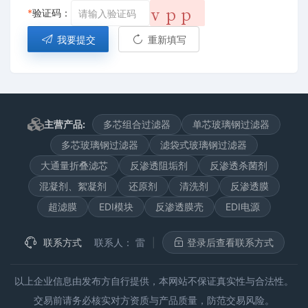
*
验证码：
我要提交
重新填写
主营产品:
多芯组合过滤器
单芯玻璃钢过滤器
多芯玻璃钢过滤器
滤袋式玻璃钢过滤器
大通量折叠滤芯
反渗透阻垢剂
反渗透杀菌剂
混凝剂、絮凝剂
还原剂
清洗剂
反渗透膜
超滤膜
EDI模块
反渗透膜壳
EDI电源
联系方式
联系人：
雷
|
登录后查看联系方式
以上企业信息由发布方自行提供，本网站不保证真实性与合法性。
交易前请务必核实对方资质与产品质量，防范交易风险。